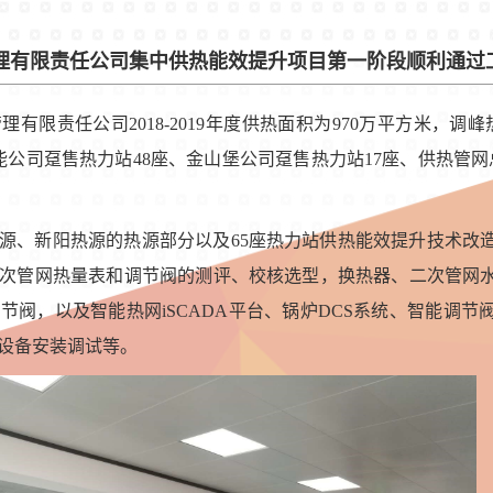
理有限责任公司集中供热能效提升项目第一阶段顺利通过
管理有限责任公司
2018-2019
年度供热面积为
970
万平方米，
调峰
华能公司趸售热力站48座、金山堡公司趸售热力站17座、供热管网总
源、新阳热源的热源部分以及
65
座热力站供热能效提升技术改
次管网热量表和调节阀的测评、校核选型，换热器、二次管网
调节阀，以及
智能热网
iSCADA
平台、锅炉
DCS
系统、智能调节
设备安装调试等。